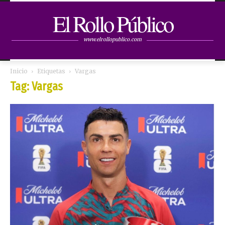
El Rollo Público
www.elrollopublico.com
Inicio
Etiquetas
Vargas
Tag: Vargas