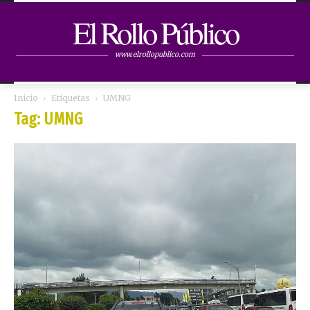
El Rollo Público
www.elrollopublico.com
Inicio
Etiquetas
UMNG
Tag: UMNG