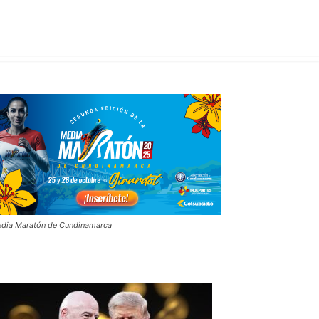
dia Maratón de Cundinamarca