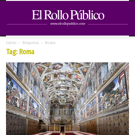
El Rollo Público
www.elrollopublico.com
Inicio
Etiquetas
Roma
Tag: Roma