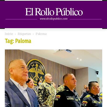
El Rollo Público
www.elrollopublico.com
Inicio
Etiquetas
Paloma
Tag: Paloma