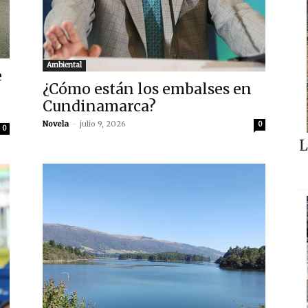
Ambiental
e
¿Cómo están los embalses en
Cundinamarca?
Novela
-
julio 9, 2026
0
0
L