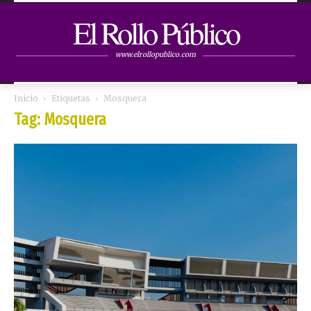
El Rollo Público
www.elrollopublico.com
Inicio
Etiquetas
Mosquera
Tag: Mosquera