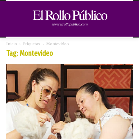
El Rollo Público
www.elrollopublico.com
Inicio
Etiquetas
Montevideo
Tag: Montevideo