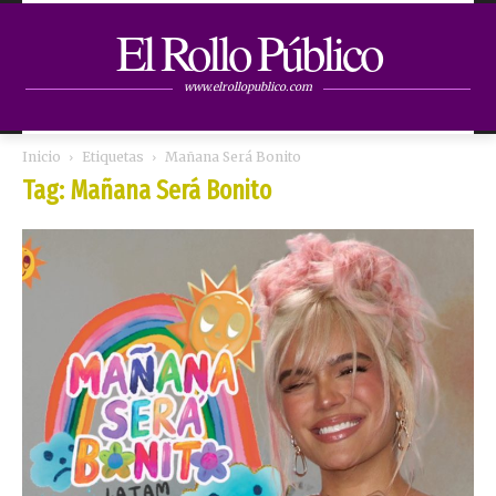
El Rollo Público
www.elrollopublico.com
Inicio
Etiquetas
Mañana Será Bonito
Tag: Mañana Será Bonito