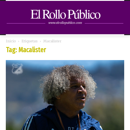
El Rollo Público
www.elrollopublico.com
Inicio
Etiquetas
Macalister
Tag: Macalister