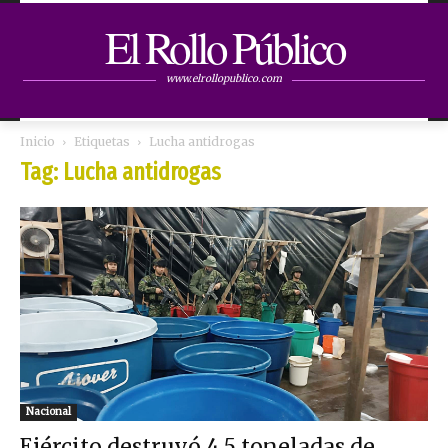
El Rollo Público
www.elrollopublico.com
Inicio
Etiquetas
Lucha antidrogas
Tag: Lucha antidrogas
Nacional
Ejército destruyó 4,5 toneladas de