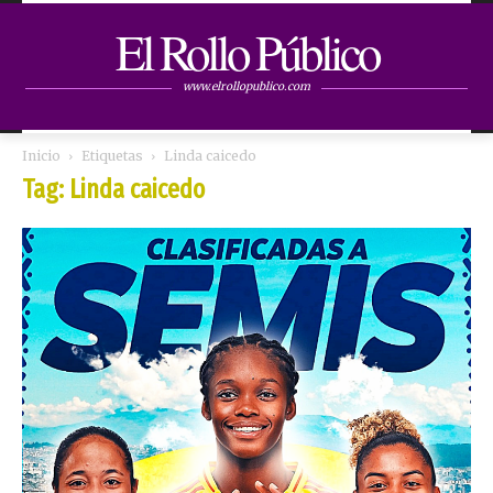
El Rollo Público
www.elrollopublico.com
Inicio
Etiquetas
Linda caicedo
Tag: Linda caicedo