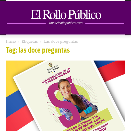
El Rollo Público
www.elrollopublico.com
Inicio
Etiquetas
Las doce preguntas
Tag: las doce preguntas