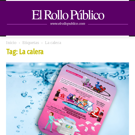
El Rollo Público
www.elrollopublico.com
Inicio
Etiquetas
La calera
Tag: La calera