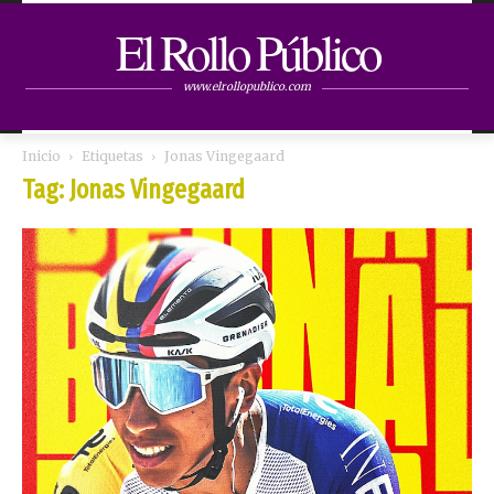
El Rollo Público
www.elrollopublico.com
Inicio
Etiquetas
Jonas Vingegaard
Tag: Jonas Vingegaard