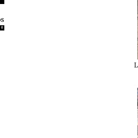
os
0
L