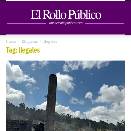
El Rollo Público
www.elrollopublico.com
Inicio
Etiquetas
Ilegales
Tag: Ilegales