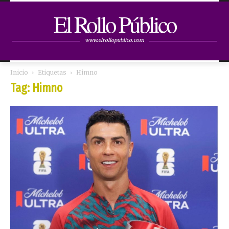
El Rollo Público
www.elrollopublico.com
Inicio
Etiquetas
Himno
Tag: Himno