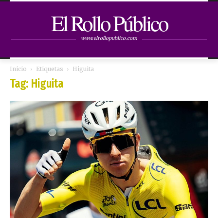
El Rollo Público
www.elrollopublico.com
Inicio
Etiquetas
Higuita
Tag: Higuita