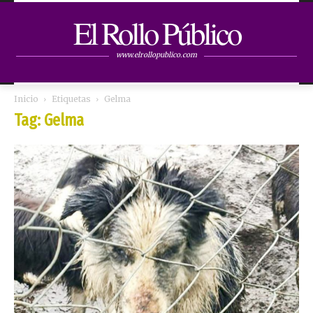
El Rollo Público
www.elrollopublico.com
Inicio
Etiquetas
Gelma
Tag: Gelma