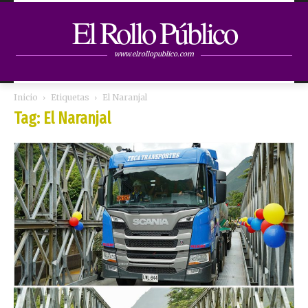
El Rollo Público
www.elrollopublico.com
Inicio
Etiquetas
El Naranjal
Tag: El Naranjal