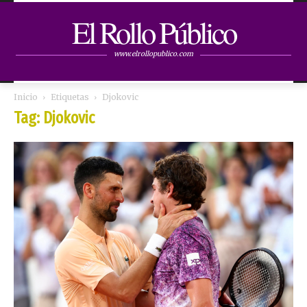
El Rollo Público
www.elrollopublico.com
Inicio
Etiquetas
Djokovic
Tag: Djokovic