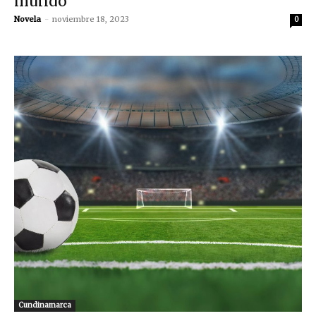
mundo
Novela
-
noviembre 18, 2023
0
Cundinamarca