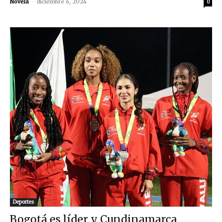
Novela
-
diciembre 6, 2024
0
Deportes
Bogotá es líder y Cundinamarca