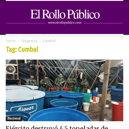
El Rollo Público
www.elrollopublico.com
Inicio
Etiquetas
Cumbal
Tag: Cumbal
Nacional
Ejército destruyó 4,5 toneladas de