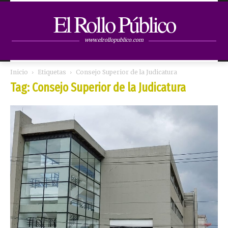
El Rollo Público
www.elrollopublico.com
Inicio
Etiquetas
Consejo Superior de la Judicatura
Tag: Consejo Superior de la Judicatura