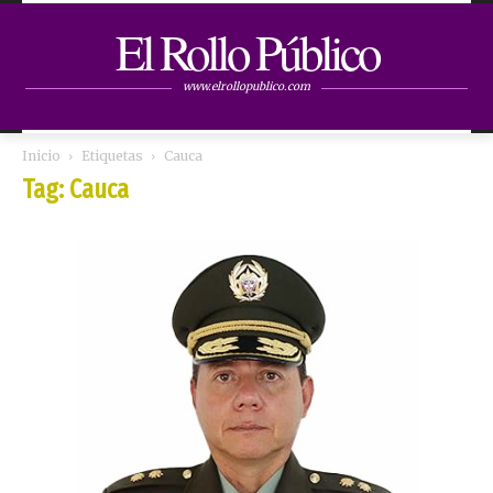
El Rollo Público
www.elrollopublico.com
Inicio
Etiquetas
Cauca
Tag: Cauca