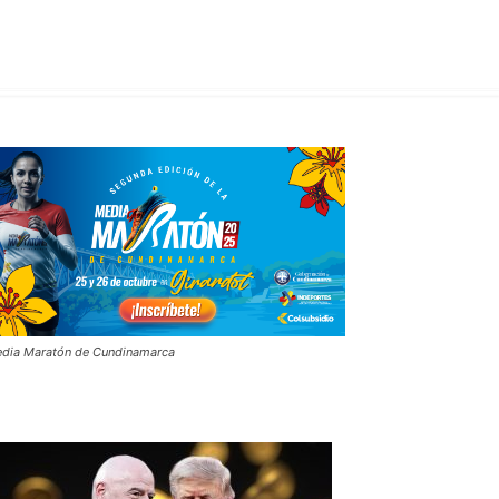
dia Maratón de Cundinamarca