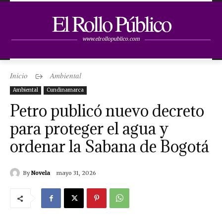
El Rollo Público
www.elrollopublico.com
Inicio
Ambiental
Ambiental
Cundinamarca
Petro publicó nuevo decreto
para proteger el agua y
ordenar la Sabana de Bogotá
By
Novela
mayo 31, 2026