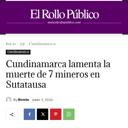
El Rollo Público
www.elrollopublico.com
Inicio
Cundinamarca
Cundinamarca
Cundinamarca lamenta la
muerte de 7 mineros en
Sutatausa
By
Novela
junio 5, 2026